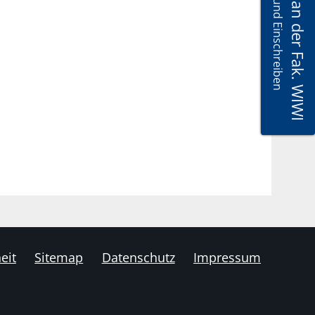
Master VWL an der Fak. WIWI
Bewerben und Einschreiben
eit
Sitemap
Datenschutz
Impressum