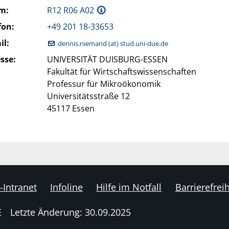
m:
R12 R06 A02
fon:
+49 201 18-33653
il:
dennis.niemand (at) stud.uni-due.de
sse:
UNIVERSITÄT DUISBURG-ESSEN
Fakultät für Wirtschaftswissenschaften
Professur für Mikroökonomik
Universitätsstraße 12
45117 Essen
-Intranet
Infoline
Hilfe im Notfall
Barrierefreih
E
Letzte Änderung: 30.09.2025