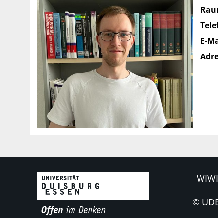
Rau
Tele
E-Ma
Adre
WIWI
© UD