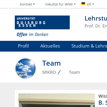
Kontakt
Fakultät für WiWi
DE
Lehrst
Prof. Dr. 
Profil
Aktuelles
Studium & Lehr
Team
MIKRO
Team
Wiss
B. 