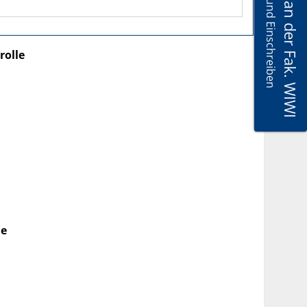
Master VWL an der Fak. WIWI
Bewerben und Einschreiben
rolle
le